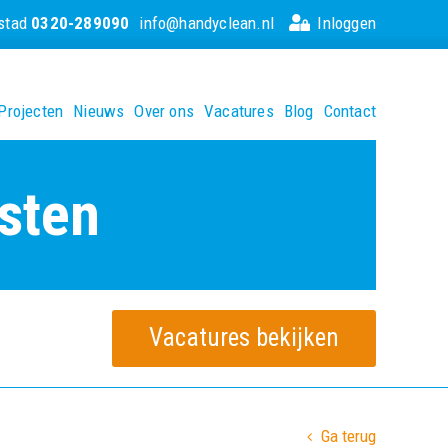
ystad
0320-289090
info@handyclean.nl
Inloggen
Projecten
Nieuws
Over ons
Vacatures
Blog
Contact
sten
Vacatures bekijken
Ga terug