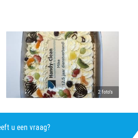
2 foto's
eft u een vraag?