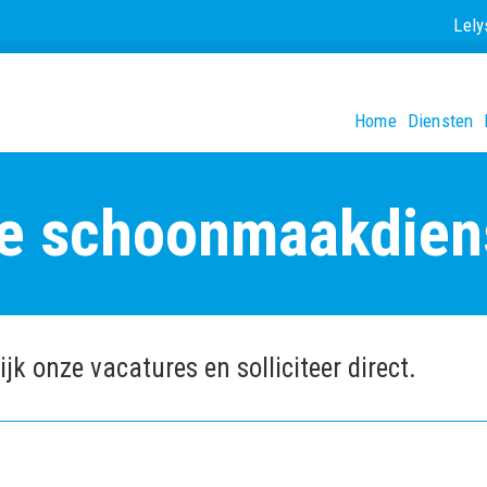
Lel
Home
Diensten
e schoonmaakdien
jk onze vacatures en solliciteer direct.