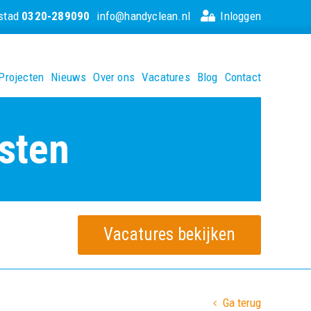
ystad
0320-289090
info@handyclean.nl
Inloggen
Projecten
Nieuws
Over ons
Vacatures
Blog
Contact
sten
Vacatures bekijken
Ga terug