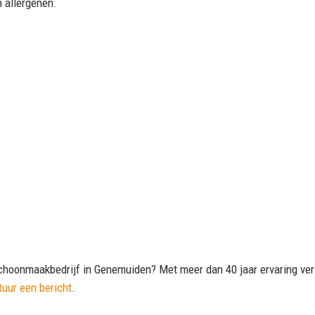
n allergenen.
choonmaakbedrijf in Genemuiden? Met meer dan 40 jaar ervaring verz
tuur een bericht
.