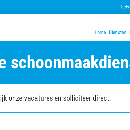
Lel
Home
Diensten
e schoonmaakdien
jk onze vacatures en solliciteer direct.