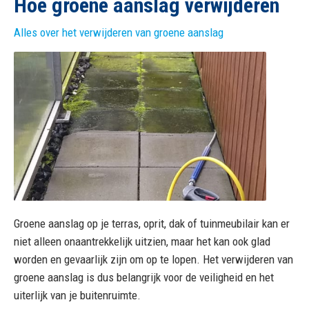
Hoe groene aanslag verwijderen
Grondige vloerreiniging
Alles over het verwijderen van groene aanslag
Hoe maak ik zonnepanelen schoon?
Hoe verwijder ik groene aanslag?
Groene aanslag op je terras, oprit, dak of tuinmeubilair kan er
niet alleen onaantrekkelijk uitzien, maar het kan ook glad
worden en gevaarlijk zijn om op te lopen. Het verwijderen van
groene aanslag is dus belangrijk voor de veiligheid en het
uiterlijk van je buitenruimte.