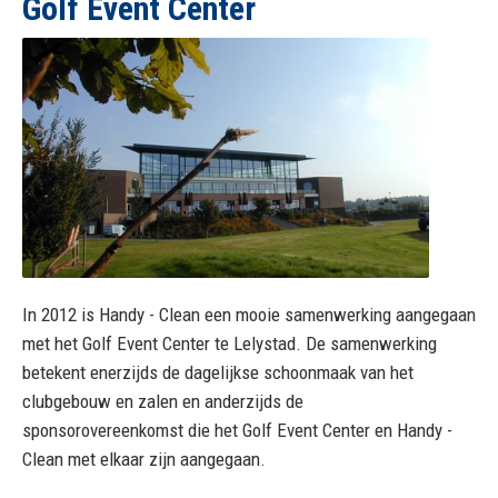
Golf Event Center
Zonnepanelen schoonmaken Emelwerda College
Horst 14 hogedruk
Golf Event Center
Ontmanteling Wietplantage
Hogedruk Vis & fris
In 2012 is Handy - Clean een mooie samenwerking aangegaan
met het Golf Event Center te Lelystad. De samenwerking
Hogedruk reiniging Ambachtsmarkt
betekent enerzijds de dagelijkse schoonmaak van het
clubgebouw en zalen en anderzijds de
sponsorovereenkomst die het Golf Event Center en Handy -
Clean met elkaar zijn aangegaan.