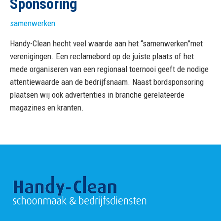
Sponsoring
Historie
samenwerken
Personeel en opleiding
Handy-Clean hecht veel waarde aan het “samenwerken”met
verenigingen. Een reclamebord op de juiste plaats of het
mede organiseren van een regionaal toernooi geeft de nodige
Duurzaamheid
attentiewaarde aan de bedrijfsnaam. Naast bordsponsoring
plaatsen wij ook advertenties in branche gerelateerde
Sponsoring
magazines en kranten.
Ons werkgebied